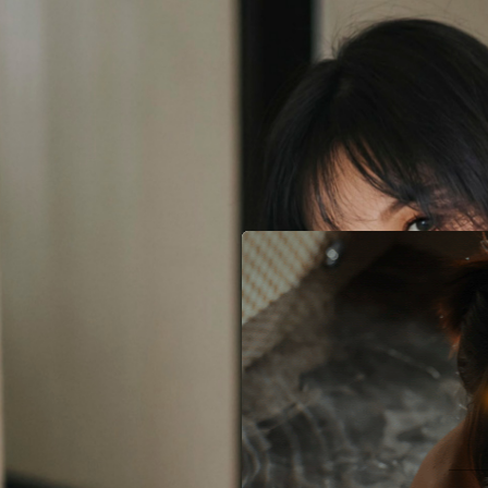
已
有帳號就登