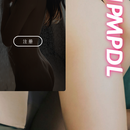
登 录
注 册