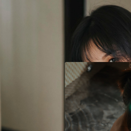
已
有帳號就登