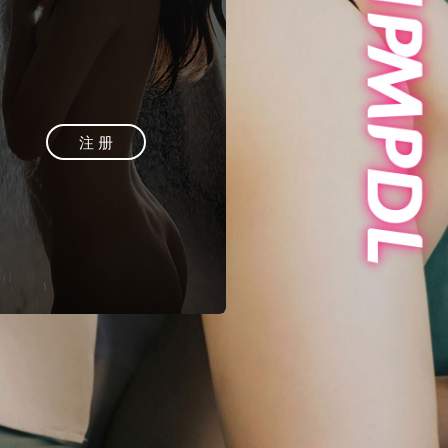
登 录
注 册