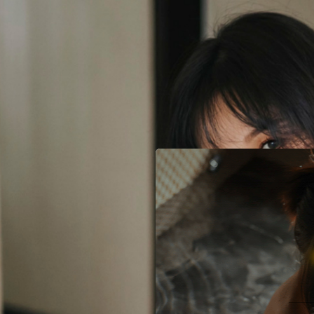
已
有帳號就登