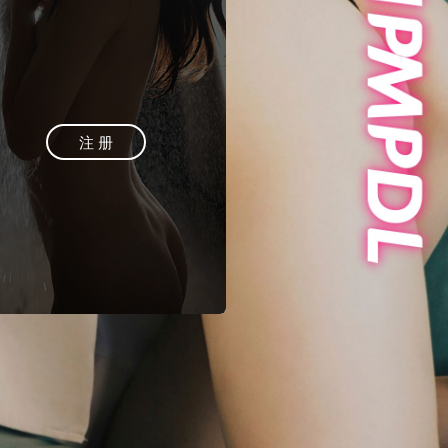
登 录
注 册