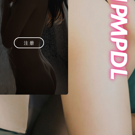
登 录
注 册