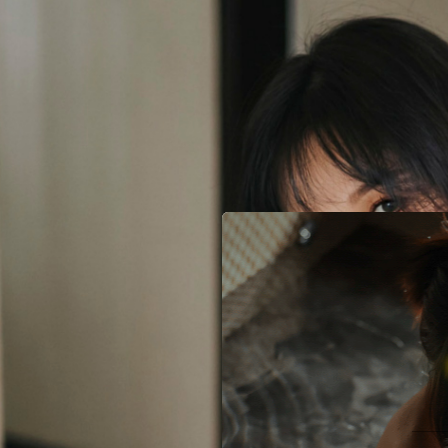
已
有帳號就登